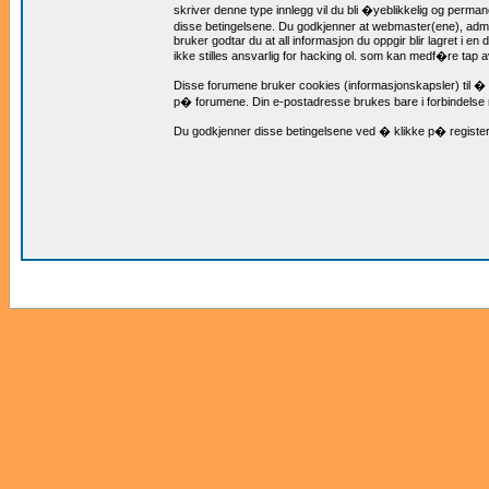
skriver denne type innlegg vil du bli �yeblikkelig og permanen
disse betingelsene. Du godkjenner at webmaster(ene), admin
bruker godtar du at all informasjon du oppgir blir lagret i e
ikke stilles ansvarlig for hacking ol. som kan medf�re tap a
Disse forumene bruker cookies (informasjonskapsler) til � 
p� forumene. Din e-postadresse brukes bare i forbindelse
Du godkjenner disse betingelsene ved � klikke p� register