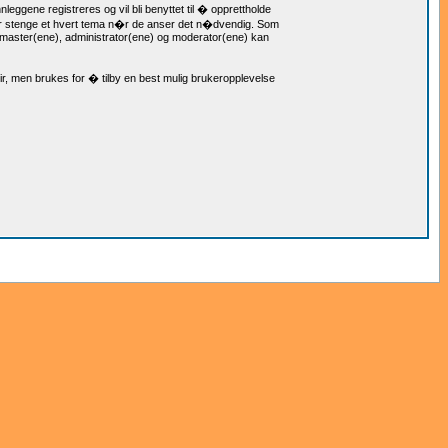
nleggene registreres og vil bli benyttet til � opprettholde
ller stenge et hvert tema n�r de anser det n�dvendig. Som
 webmaster(ene), administrator(ene) og moderator(ene) kan
r, men brukes for � tilby en best mulig brukeropplevelse