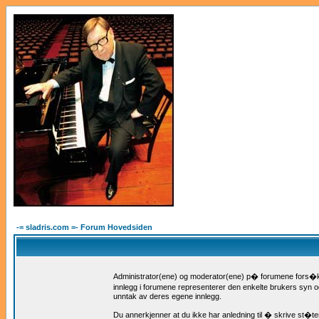
-= sladris.com =- Forum Hovedsiden
Administrator(ene) og moderator(ene) p� forumene fors�ker
innlegg i forumene representerer den enkelte brukers syn og 
unntak av deres egene innlegg.
Du annerkjenner at du ikke har anledning til � skrive st�te