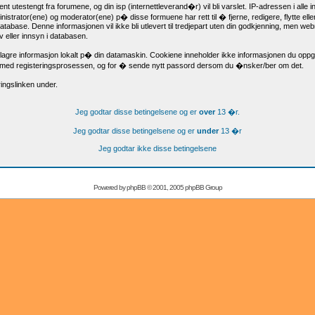
t utestengt fra forumene, og din isp (internettleverand�r) vil bli varslet. IP-adressen i alle in
istrator(ene) og moderator(ene) p� disse formuene har rett til � fjerne, redigere, flytte e
n database. Denne informasjonen vil ikke bli utlevert til tredjepart uten din godkjenning, men
v eller innsyn i databasen.
lagre informasjon lokalt p� din datamaskin. Cookiene inneholder ikke informasjonen du oppgi
 med registeringsprosessen, og for � sende nytt passord dersom du �nsker/ber om det.
ingslinken under.
Jeg godtar disse betingelsene og er
over
13 �r.
Jeg godtar disse betingelsene og er
under
13 �r
Jeg godtar ikke disse betingelsene
Powered by
phpBB
© 2001, 2005 phpBB Group