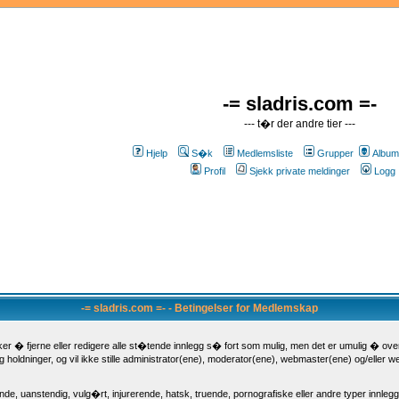
-= sladris.com =-
--- t�r der andre tier ---
Hjelp
S�k
Medlemsliste
Grupper
Album
Profil
Sjekk private meldinger
Logg 
-= sladris.com =- - Betingelser for Medlemskap
 � fjerne eller redigere alle st�tende innlegg s� fort som mulig, men det er umulig � ove
holdninger, og vil ikke stille administrator(ene), moderator(ene), webmaster(ene) og/eller w
nde, uanstendig, vulg�rt, injurerende, hatsk, truende, pornografiske eller andre typer innleg