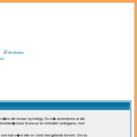
Bli Medlem
Inn
rv�ke alle temaer og innlegg. Du m� annerkjenne at alle
ebredakt�r(ene) til ansvar for innholdet i innleggene, med
g som kan v�re eller er i strid med gjelende lovverk. Om du