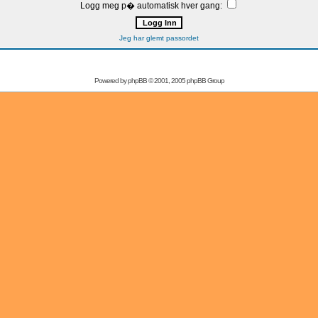
Logg meg p� automatisk hver gang:
Jeg har glemt passordet
Powered by
phpBB
© 2001, 2005 phpBB Group