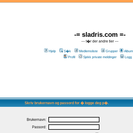
-= sladris.com =-
--- t�r der andre tier ---
Hjelp
S�k
Medlemsliste
Grupper
Album
Profil
Sjekk private meldinger
Logg 
Skriv brukernavn og passord for � logge deg p�.
Brukernavn:
Passord: