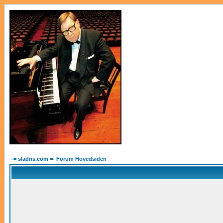
-= sladris.com =- Forum Hovedsiden