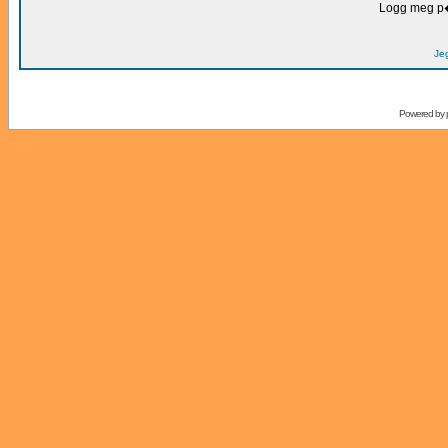
Logg meg p�
Je
Powered by